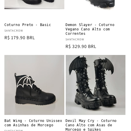
i
o
n
Coturno Preto - Basic
Demon Slayer - Coturno
Vegano Cano Alto com
Vendor:
SANTACROW
:
Correntes
Regular
R$ 179.90 BRL
Vendor:
SANTACROW
price
Regular
R$ 329.90 BRL
price
Bat Wing - Coturno Unissex
Devil May Cry - Coturno
com Asinhas de Morcego
Cano Alto com Asas de
Morcego e Spikes
SANTACROW