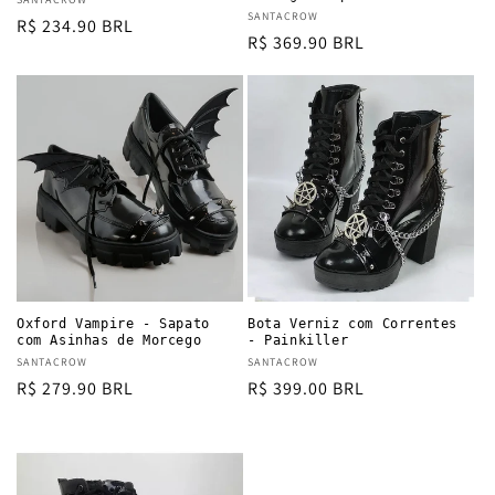
Vendor:
Vendor:
SANTACROW
Regular
R$ 234.90 BRL
Regular
R$ 369.90 BRL
price
price
Oxford Vampire - Sapato
Bota Verniz com Correntes
com Asinhas de Morcego
- Painkiller
Vendor:
SANTACROW
Vendor:
SANTACROW
Regular
R$ 279.90 BRL
Regular
R$ 399.00 BRL
price
price