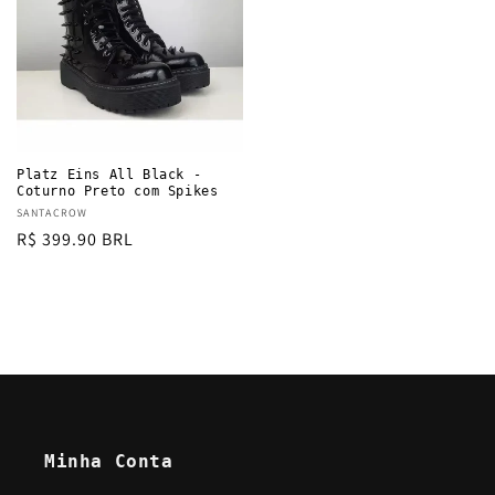
Platz Eins All Black -
Coturno Preto com Spikes
Vendor:
SANTACROW
Regular
R$ 399.90 BRL
price
Minha Conta