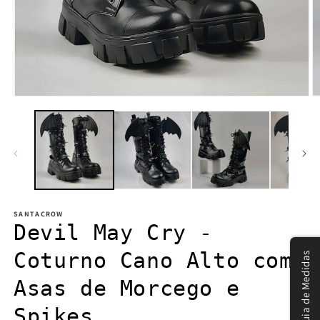
Open
O
media
m
1
2
in
in
modal
m
SANTACROW
Devil May Cry -
Coturno Cano Alto com
Guia de Medidas
Asas de Morcego e
Spikes