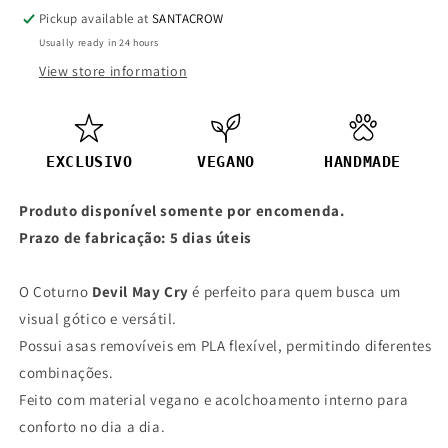
Alto
Alto
Pickup available at
SANTACROW
com
com
Usually ready in 24 hours
Asas
Asas
View store information
de
de
Morcego
Morcego
e
e
Spikes
Spikes
EXCLUSIVO
VEGANO
HANDMADE
Produto disponível somente por encomenda.
Prazo de fabricação: 5 dias úteis
O Coturno
Devil May Cry
é perfeito para quem busca um
visual gótico e versátil.
Possui asas removíveis em PLA flexível, permitindo diferentes
combinações.
Feito com material vegano e acolchoamento interno para
conforto no dia a dia.