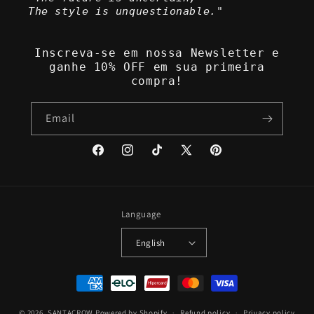
The style is unquestionable."
Inscreva-se em nossa Newsletter e
ganhe 10% OFF em sua primeira
compra!
Email
Facebook
Instagram
TikTok
X
Pinterest
(Twitter)
Language
English
Payment
methods
© 2026,
SANTACROW
Powered by Shopify
Refund policy
Privacy policy